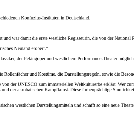
rschiedenen Konfuzius-Instituten in Deutschland.
rt und war damit die erste westliche Regisseurin, die von der Nation
erisches Neuland erobert.“
 Klassiker, der Pekingoper und westlichem Performance-Theater mögli
: die Rollenfächer und Kostüme, die Darstellungsregeln, sowie die Beso
e von der UNESCO zum immateriellen Weltkulturerbe erklärt. Wer zum er
nd der akrobatischen Kampfkunst. Diese farbenprächtige Sinnlichkeit e
sischen westlichen Darstellungsmitteln und schafft so eine neue Theate