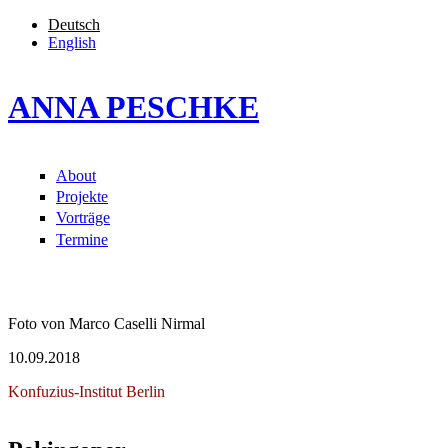
Direkt zum Inhalt
Deutsch
English
ANNA PESCHKE
About
Hauptmenü
Projekte
Vorträge
Termine
Foto von Marco Caselli Nirmal
10.09.2018
Konfuzius-Institut Berlin